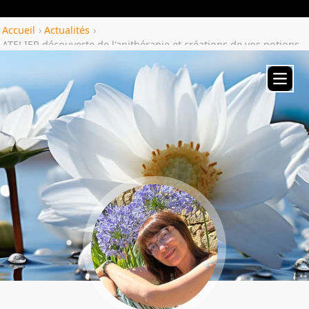
Yozenco.com
Accueil
›
Actualités
›
ATELIER découverte de l'apithérapie et créations de vos potions
mieux-être